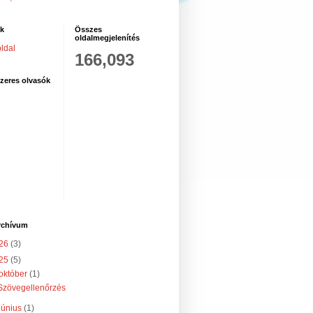
ak
Összes
oldalmegjelenítés
ldal
166,093
zeres olvasók
rchívum
26
(3)
25
(5)
október
(1)
Szövegellenőrzés
június
(1)