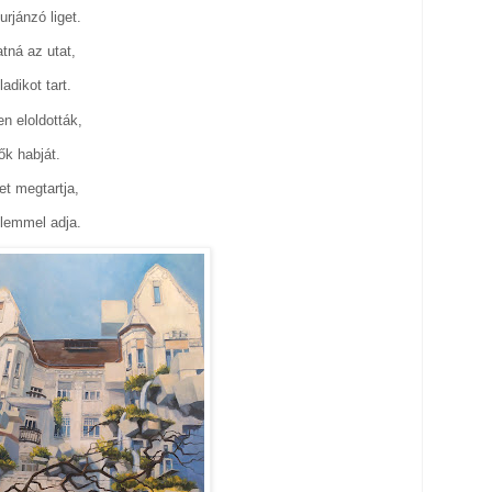
rjánzó liget.
tná az utat,
adikot tart.
n eloldották,
hők habját.
et megtartja,
elemmel adja.