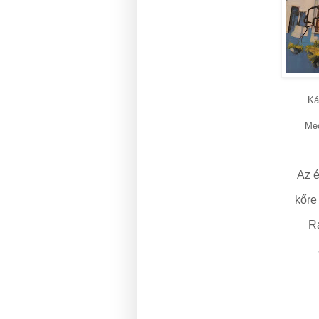
Ká
Mec
Az é
kőre
Ra