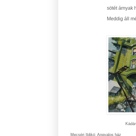
sötét árnyak 
Meddig áll mé
Kádár
Mecséri Ildikó: Angyalos ház