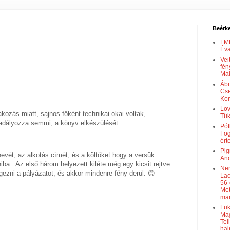
Beérke
LMM
Éva
Vei
fén
Mak
Ábr
Cse
Kon
Lov
ozás miatt, sajnos főként technikai okai voltak,
Tü
adályozza semmi, a könyv elkészülését.
Pót
Fog
ért
Pig
nevét, az alkotás címét, és a költőket hogy a versük
And
iba. Az első három helyezett kiléte még egy kicsit rejtve
Nem
ezni a pályázatot, és akkor mindenre fény derül. 😊
Lac
56-
Met
ma
Luk
Mag
Tel
haj