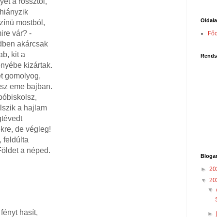
et a rossztól,
 hiányzik
Oldal
ü mostból,
ire vár? -
Főo
n akárcsak
ab, kit a
Rends
yébe kizártak.
ét gomolyog,
z eme bajban.
bóbiskolsz,
ik a hajlam
gtévedt
 de végleg!
 feldúlta
 a néped.
Bloga
►
20
▼
20
▼
ényt hasít,
►