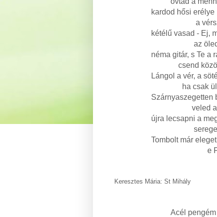
óvtad a menny
kardod hősi erélye
a vérszín
kétélű vasad - Ej, m
az öledbe
néma gitár, s Te a r
csend közön
Lángol a vér, a söt
ha csak üls
Szárnyaszegetten 
veled alsz
újra lecsapni a me
seregekre,
Tombolt már eleget,
e Földet
Keresztes Mária: St Mihály
Acél pengém f