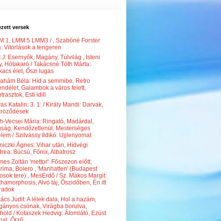
zett versek
:1, LMM:5 LMM3 / , Szabóné Forster
: Vitorlások a tengeren
t J: Esernyők, Magány, Túlvilág , Isteni
y, Hótakaró / Takácsné Tóth Márta:
acs élet, Őszi lugas
ahám Béla: Híd a semmibe, Retro
ndélet, Galambok a város felett,
trasztok, Esti idill
as Katalin: 3. 1. / Király Mandi: Darvak,
kröződések
h-Vecsei Mária: Ringató, Madárdal,
ság, Kendőzetlenül, Mesterséges
elem / Szilvássy Ildikó: Ujjlenyomat
niczki Ágnes: Vihar után, Hídvégi
rea: Búcsú, Főnix, Albatrosz
es Zoltán 'mettor': Főszezon előtt,
rima, Bolero , 'Manhatten' (Budapest
osok tere) , MesErdő / Sz. Mákos Margit:
hamorphosis, Alvó táj, Őszidőben, Én itt
radok
ács Judit: A lélek dala, Hol a hazám,
ányos csónak, Virágba borulva,
ihold / Kotaszek Hedvig: Álomlátó, Ezüst
nal, Őrző