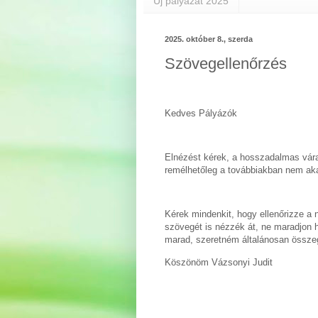
Új pályázat 2025
2025. október 8., szerda
Szövegellenőrzés
Kedves Pályázók
Elnézést kérek, a hosszadalmas várak
remélhetőleg a továbbiakban nem ak
Kérek mindenkit, hogy ellenőrizze a 
szövegét is nézzék át, ne maradjon h
marad, szeretném általánosan összeg
Köszönöm Vázsonyi Judit