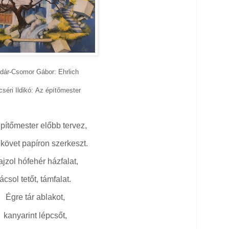
dár-Csomor Gábor: Ehrlich
séri Ildikó:
Az építőmester
pítőmester előbb tervez,
 követ papíron szerkeszt.
jzol hófehér házfalat,
ácsol tetőt, támfalat.
Égre tár ablakot,
kanyarint lépcsőt,