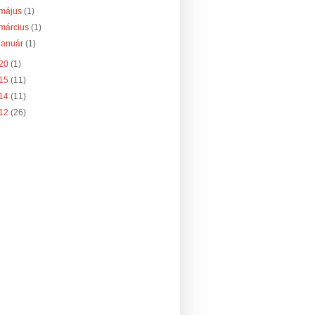
május
(1)
március
(1)
január
(1)
20
(1)
15
(11)
14
(11)
12
(26)