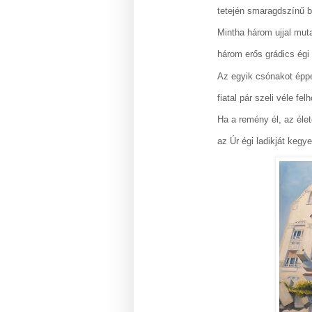
tetején smaragdszínű bu
Mintha három ujjal muta
három erős grádics égi l
Az egyik csónakot éppe
fiatal pár szeli véle fel
Ha a remény él, az élet
az Úr égi ladikját kegy