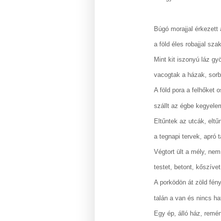
Búgó morajjal érkezett 
a föld éles robajjal szak
Mint kit iszonyú láz gy
vacogtak a házak, sorb
A föld pora a felhőket 
szállt az égbe kegyele
Eltűntek az utcák, eltű
a tegnapi tervek, apró 
Végtort ült a mély, nem
testet, betont, kőszíve
A porködön át zöld fény
talán a van és nincs hat
Egy ép, álló ház, remén