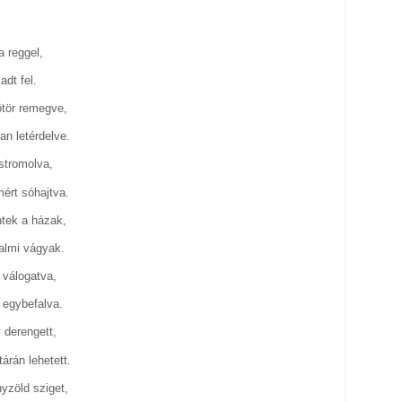
a reggel,
adt fel.
ötör remegve,
an letérdelve.
ostromolva,
mért sóhajtva.
ntek a házak,
talmi vágyak.
 válogatva,
t egybefalva.
 derengett,
árán lehetett.
yzöld sziget,