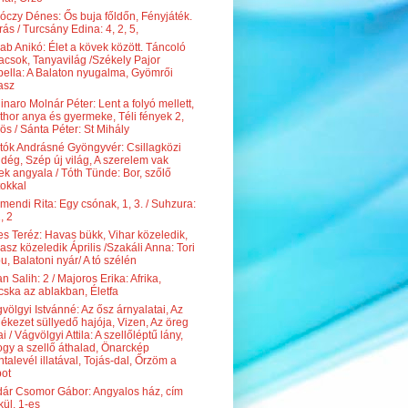
óczy Dénes: Ős buja főldőn, Fényjáték.
rás / Turcsány Edina: 4, 2, 5,
ab Anikó: Élet a kövek között. Táncoló
acsok, Tanyavilág /Székely Pajor
bella: A Balaton nyugalma, Gyömrői
asz
inaro Molnár Péter: Lent a folyó mellett,
hor anya és gyermeke, Téli fények 2,
ös / Sánta Péter: St Mihály
tók Andrásné Gyöngyvér: Csillagközi
dég, Szép új világ, A szerelem vak
ek angyala / Tóth Tünde: Bor, szőlő
tokkal
mendi Rita: Egy csónak, 1, 3. / Suhzura:
, 2
es Teréz: Havas bükk, Vihar közeledik,
asz közeledik Április /Szakáli Anna: Tori
u, Balatoni nyár/ A tó szélén
an Salih: 2 / Majoros Erika: Afrika,
ska az ablakban, Életfa
völgyi Istvánné: Az ősz árnyalatai, Az
ékezet süllyedő hajója, Vizen, Az öreg
ai / Vágvölgyi Attila: A szellőléptű lány,
gy a szellő áthalad, Önarckép
talevél illatával, Tojás-dal, Őrzöm a
ot
ár Csomor Gábor: Angyalos ház, cím
kül, 1-es