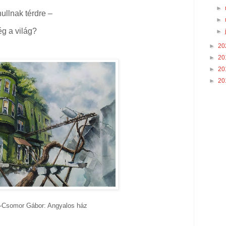
►
hullnak térdre –
►
g a világ?
►
►
20
►
20
►
20
►
20
-Csomor Gábor: Angyalos ház