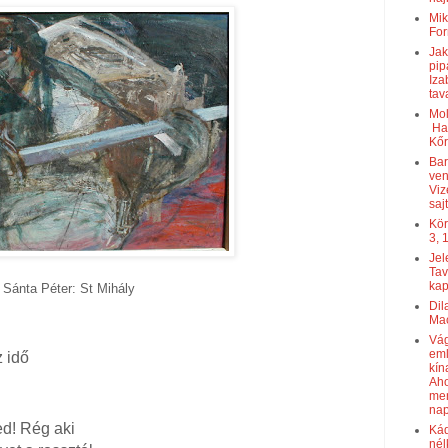
Mik
For
Jak
pip
Iza
tav
Mol
Hat
Kőr
Bar
ven
Viz
saj
Kör
3, 1
Jel
Tav
kap
Sánta Péter: St Mihály
Dil
Mac
Vág
eml
z idő
kín
Aho
men
nap
d! Rég aki
Kád
nél