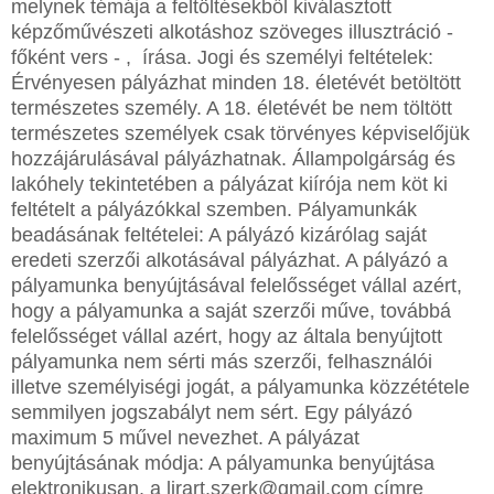
melynek témája a feltöltésekből kiválasztott
képzőművészeti alkotáshoz szöveges illusztráció -
főként vers - , írása. Jogi és személyi feltételek:
Érvényesen pályázhat minden 18. életévét betöltött
természetes személy. A 18. életévét be nem töltött
természetes személyek csak törvényes képviselőjük
hozzájárulásával pályázhatnak. Állampolgárság és
lakóhely tekintetében a pályázat kiírója nem köt ki
feltételt a pályázókkal szemben. Pályamunkák
beadásának feltételei: A pályázó kizárólag saját
eredeti szerzői alkotásával pályázhat. A pályázó a
pályamunka benyújtásával felelősséget vállal azért,
hogy a pályamunka a saját szerzői műve, továbbá
felelősséget vállal azért, hogy az általa benyújtott
pályamunka nem sérti más szerzői, felhasználói
illetve személyiségi jogát, a pályamunka közzététele
semmilyen jogszabályt nem sért. Egy pályázó
maximum 5 művel nevezhet. A pályázat
benyújtásának módja: A pályamunka benyújtása
elektronikusan, a lirart.szerk@gmail.com címre