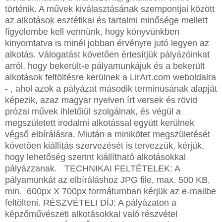
történik. A művek kiválasztásának szempontjai között
az alkotások esztétikai és tartalmi minősége mellett
figyelembe kell vennünk, hogy könyvünkben
kinyomtatva is minél jobban érvényre jutó legyen az
alkotás. Válogatást követően értesítjük pályázóinkat
arról, hogy bekerült-e pályamunkájuk és a bekerült
alkotások feltöltésre kerülnek a LirArt.com weboldalra
- , ahol azok a pályázat második terminusának alapját
képezik, azaz magyar nyelven írt versek és rövid
prózai művek ihletőiül szolgálnak, és végül a
megszületett irodalmi alkotással együtt kerülnek
végső elbírálásra. Miután a minikötet megszületését
követően kiállítás szervezését is tervezzük, kérjük,
hogy lehetőség szerint kiállítható alkotásokkal
pályázzanak. TECHNIKAI FELTÉTELEK: A
pályamunkát az elbíráláshoz JPG file, max. 500 KB,
min. 600px X 700px formátumban kérjük az e-mailbe
feltölteni. RÉSZVÉTELI DÍJ: A pályázaton a
képzőművészeti alkotásokkal való részvétel