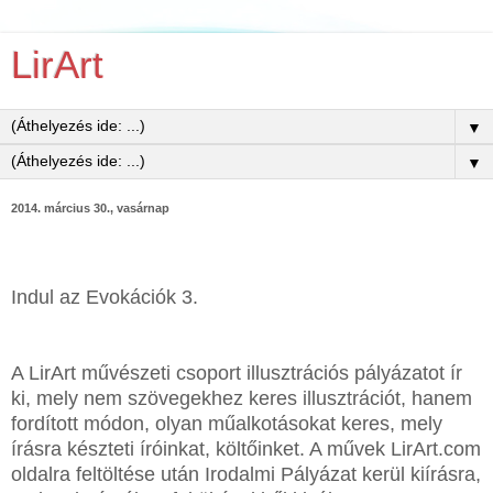
LirArt
▼
▼
2014. március 30., vasárnap
Indul az Evokációk 3.
A LirArt művészeti csoport illusztrációs pályázatot ír
ki, mely nem szövegekhez keres illusztrációt, hanem
fordított módon, olyan műalkotásokat keres, mely
írásra készteti íróinkat, költőinket. A művek LirArt.com
oldalra feltöltése után Irodalmi Pályázat kerül kiírásra,