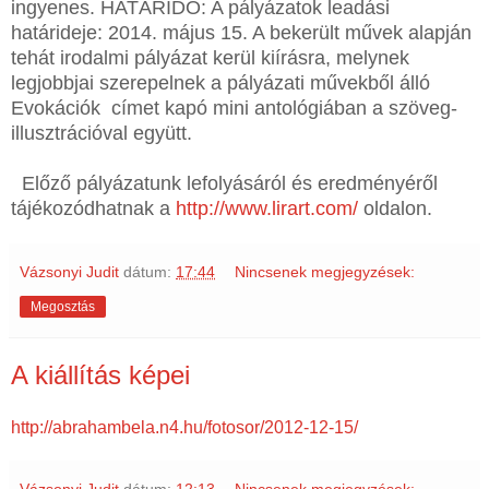
ingyenes. HATÁRIDŐ: A pályázatok leadási
határideje: 2014. május 15. A bekerült művek alapján
tehát irodalmi pályázat kerül kiírásra, melynek
legjobbjai szerepelnek a pályázati művekből álló
Evokációk címet kapó mini antológiában a szöveg-
illusztrációval együtt.
Előző pályázatunk lefolyásáról és eredményéről
tájékozódhatnak a
http://www.lirart.com/
oldalon.
Vázsonyi Judit
dátum:
17:44
Nincsenek megjegyzések:
Megosztás
A kiállítás képei
http://abrahambela.n4.hu/fotosor/2012-12-15/
Vázsonyi Judit
dátum:
12:13
Nincsenek megjegyzések: