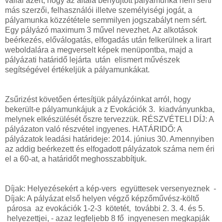
vállal azért, hogy az általa benyújtott pályamunka nem sérti
más szerzői, felhasználói illetve személyiségi jogát, a
pályamunka közzététele semmilyen jogszabályt nem sért.
Egy pályázó maximum 3 művel nevezhet. Az alkotások
beérkezés, előválogatás, elfogadás után felkerülnek a lirart
weboldalára a megverselt képek menüpontba, majd a
pályázati határidő lejárta után elismert művészek
segítségével értékeljük a pályamunkákat.
Zsűrizést követően értesítjük pályázóinkat arról, hogy
bekerült-e pályamunkájuk a z Evokációk 3. kiadványunkba,
melynek elkészülését őszre tervezzük. RÉSZVÉTELI DÍJ: A
pályázaton való részvétel ingyenes. HATÁRIDŐ: A
pályázatok leadási határideje: 2014. június 30. Amennyiben
az addig beérkezett és elfogadott pályázatok száma nem éri
el a 60-at, a határidőt meghosszabbítjuk.
Díjak: Helyezésekért a kép-vers együttesek versenyeznek -
Díjak: A pályázat első helyen végző képzőművész-költő
párosa az evokációk 1-2-3 kötetét, további 2. 3. 4. és 5.
helyezettjei, - azaz legfeljebb 8 fő ingyenesen megkapják