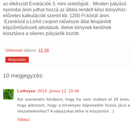
az elkészült Evokációk 3. mini antológiát. Minden pályázó
nyomdai áron juthat hozzá az általa rendelt kész könyvhöz-
előzetes kalkulációk szerint kb. 1200 Ft körüli áron.
Ezenkívül a LirArt csoport művészei által felajánlott
képzőművészeti alkotások, illetve könyvek kerülnek
kiosztásra a sikeres pályázók között.
Unknown
dátum:
15:38
Megosztás
10 megjegyzés:
Lothryen
2014. június 12. 15:46
Azt szeretném kérdezni, hogy ha nem múltam el 18 éves,
hogy jelezzem, hogy a törvényes képviselőm hozzá járul a
részvételemhez? A válaszokat előre is köszönöm. :)
Válasz