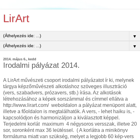
LirArt
▼
▼
2014. május 6., kedd
Irodalmi pályázat 2014.
A LirArt művészeti csoport irodalmi pályázatot ír ki, melynek
tárgya képzőművészeti alkotáshoz szöveges illusztráció
(vers, szabadvers, prózavers, stb.) írása. Az alkotások
létrehozásához a képek sorszámmal és címmel ellátva a
http://www.lirart.com/ weboldalon a pályázat menüpont alatt,
illetve a főoldalon is megtalálhatók. A vers, - lehet haiku is, -
kapcsolódjon és harmonizáljon a kiválasztott képpel.
Terjedelmi korlát maximum 4 négysoros versszak, illetve 20
sor, soronként max 36 leütéssel. ( A korlátra a minikönyv
formátuma miatt van szükség, melyet a legjobb 60 kép-vers