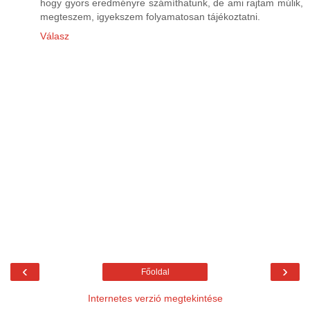
hogy gyors eredményre számíthatunk, de ami rajtam múlik,
megteszem, igyekszem folyamatosan tájékoztatni.
Válasz
‹
›
Főoldal
Internetes verzió megtekintése