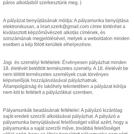
páros alkotásból szerkesztünk meg. )
A pályázat benyújtásának módja: A pályamunka benyújtása
elektronikusan, a lirart.szerk@gmail.com címre történhet a
kiválasztott képzőművészeti alkotás címének, és
sorszámának megjelölésével, melyek a weboldalon minden
esetben a kép fölött kerültek elhelyezésre.
Jogi és személyi feltételek: Érvényesen pályázhat minden
18. életévét betöltött természetes személy. A 18. életévét be
nem töltött természetes személyek csak törvényes
képviselőjük hozzájárulásával pályázhatnak.
Állampolgárság és lakóhely tekintetében a pályázat kiírója
nem köt ki feltételt a pályázókkal szemben.
Pályamunkák beadásának feltételei: A pályázó kizárólag
saját eredeti szerzői alkotásával pályázhat. A pályázó a
pályamunka benyújtásával felelősséget vállal azért, hogy a
pályamunka a saját szerzői műve, továbbá felelősséget