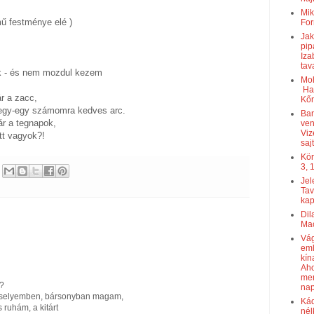
Mik
ű festménye elé )
For
Jak
pip
Iza
tav
lok - és nem mozdul kezem
Mol
Hat
ár a zacc,
Kőr
 egy-egy számomra kedves arc.
Bar
ár a tegnapok,
ven
Viz
tt vagyok?!
saj
Kör
3, 1
Jel
Tav
kap
Dil
Mac
Vág
eml
kín
Aho
men
s?
nap
m selyemben, bársonyban magam,
Kád
 ruhám, a kitárt
nél