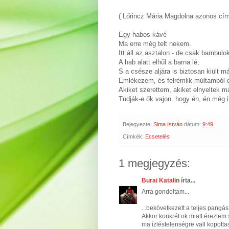
( Lőrincz Mária Magdolna azonos cím
Egy habos kávé
Ma erre még telt nekem.
Itt áll az asztalon - de csak bambu
A hab alatt elhűl a barna lé,
S a csésze aljára is biztosan kiült m
Emlékezem, és felrémlik múltamból
Akiket szerettem, akiket elnyeltek m
Tudják-e ők vajon, hogy én, én még i
Bejegyezte:
Sima István
dátum:
9:49
Címkék:
Ecsetelés
1 megjegyzés:
Burai Katalin
írta...
Arra gondoltam...
...bekövetkezett a teljes pangá
Akkor konkrét ok miatt érezte
ma ízléstelenségre vall kopottas