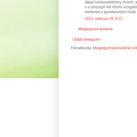
ajtajú ruhásszakerény, érzem, a
s a sziszegő idő hűvös vizsgá
mellemet a gumikesztyűs halál
2012. március 28. 6:22
Megjegyzés küldése
Újabb bejegyzés
Feliratkozás:
Megjegyzések küldése (A