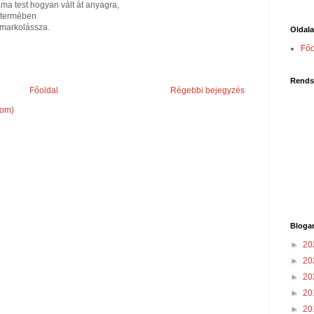
ma test hogyan vált át anyagra,
lótermében
 markolássza.
Oldal
Főo
Rends
Főoldal
Régebbi bejegyzés
tom)
Bloga
►
20
►
20
►
20
►
20
►
20