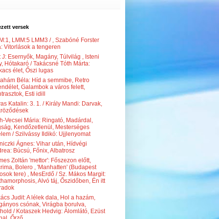
zett versek
:1, LMM:5 LMM3 / , Szabóné Forster
: Vitorlások a tengeren
t J: Esernyők, Magány, Túlvilág , Isteni
y, Hótakaró / Takácsné Tóth Márta:
acs élet, Őszi lugas
ahám Béla: Híd a semmibe, Retro
ndélet, Galambok a város felett,
trasztok, Esti idill
as Katalin: 3. 1. / Király Mandi: Darvak,
kröződések
h-Vecsei Mária: Ringató, Madárdal,
ság, Kendőzetlenül, Mesterséges
elem / Szilvássy Ildikó: Ujjlenyomat
niczki Ágnes: Vihar után, Hídvégi
rea: Búcsú, Főnix, Albatrosz
es Zoltán 'mettor': Főszezon előtt,
rima, Bolero , 'Manhatten' (Budapest
osok tere) , MesErdő / Sz. Mákos Margit:
hamorphosis, Alvó táj, Őszidőben, Én itt
radok
ács Judit: A lélek dala, Hol a hazám,
ányos csónak, Virágba borulva,
ihold / Kotaszek Hedvig: Álomlátó, Ezüst
nal, Őrző