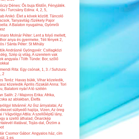
óczy Dénes: Ős buja főldőn, Fényjáték.
rás / Turcsány Edina: 4, 2, 5,
ab Anikó: Élet a kövek között. Táncoló
acsok, Tanyavilág /Székely Pajor
bella: A Balaton nyugalma, Gyömrői
asz
inaro Molnár Péter: Lent a folyó mellett,
hor anya és gyermeke, Téli fények 2,
ös / Sánta Péter: St Mihály
tók Andrásné Gyöngyvér: Csillagközi
dég, Szép új világ, A szerelem vak
ek angyala / Tóth Tünde: Bor, szőlő
tokkal
mendi Rita: Egy csónak, 1, 3. / Suhzura:
, 2
es Teréz: Havas bükk, Vihar közeledik,
asz közeledik Április /Szakáli Anna: Tori
u, Balatoni nyár/ A tó szélén
an Salih: 2 / Majoros Erika: Afrika,
ska az ablakban, Életfa
völgyi Istvánné: Az ősz árnyalatai, Az
ékezet süllyedő hajója, Vizen, Az öreg
ai / Vágvölgyi Attila: A szellőléptű lány,
gy a szellő áthalad, Önarckép
talevél illatával, Tojás-dal, Őrzöm a
ot
ár Csomor Gábor: Angyalos ház, cím
kül, 1-es