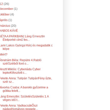
12
(26)
december
(1)
október
(4)
április
(1)
március
(20)
HABOS KÁVÉ
SÉTA A PARKBAN( Láng Ernesztin
Életportré című fes...
Lami Lakos Györgyi Kérj és megadatik c
képe
Miért?
Ábrahám Béla: Repülni 4.Rabló
szélSzélből font o...
Vesztl Miklós: Cyberiáda Cyber
lepkeKifosztott c...
Fekete Anna: Tulipán TulipánFény űzte,
szél sz...
Jávorka Csaba: A barokk győzelme a
gótika felett...
Láng Ernesztin: SzületésSzületés 1.A
véges idő t...
Fekete Anna: VadkacsákŐszi
nádasHomályos reggele...