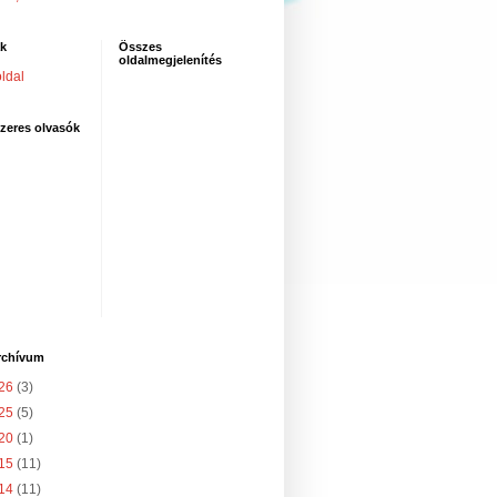
ak
Összes
oldalmegjelenítés
ldal
zeres olvasók
rchívum
26
(3)
25
(5)
20
(1)
15
(11)
14
(11)