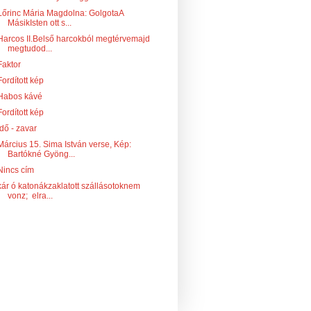
Lőrinc Mária Magdolna: GolgotaA
MásikIsten ott s...
Harcos II.Belső harcokból megtérvemajd
megtudod...
Faktor
Fordított kép
Habos kávé
Fordított kép
Idő - zavar
Március 15. Sima István verse, Kép:
Bartókné Gyöng...
Nincs cím
kár ó katonákzaklatott szállásotoknem
vonz; elra...