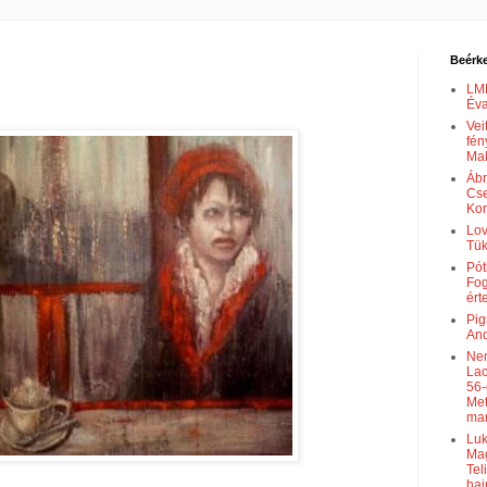
Beérke
LMM
Éva
Vei
fén
Mak
Ábr
Cse
Kon
Lov
Tü
Pót
Fog
ért
Pig
And
Nem
Lac
56-
Met
ma
Luk
Mag
Tel
haj