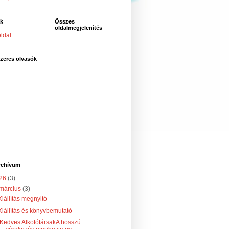
ak
Összes
oldalmegjelenítés
ldal
zeres olvasók
rchívum
26
(3)
március
(3)
Kiállítás megnyitó
Kiállítás és könyvbemutató
Kedves AlkotótársakA hosszú