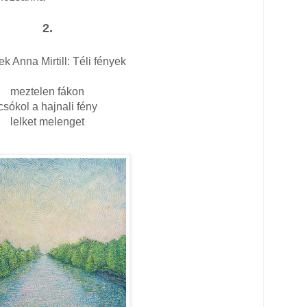
2.
k Anna Mirtill: Téli fények
meztelen fákon
csókol a hajnali fény
lelket melenget