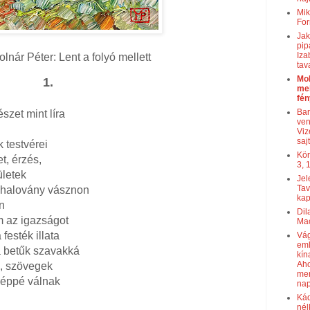
Mik
For
Jak
pip
Iza
lnár Péter: Lent a folyó mellett
tav
Mol
1.
mel
fén
Bar
szet mint líra
ven
Viz
saj
 testvérei
Kör
et, érzés,
3, 1
ületek
Jel
Tav
k halovány vásznon
kap
an
Dil
m az igazságot
Mac
festék illata
Vág
eml
 a betűk szavakká
kín
Aho
, szövegek
men
 képpé válnak
nap
Kád
nél