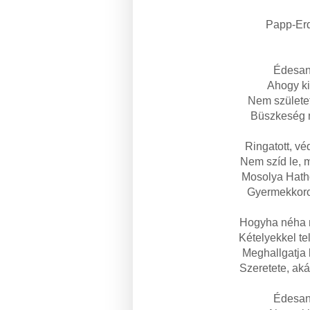
Papp-Er
Édesan
Ahogy ki
Nem születet
Büszkeség n
Ringatott, vé
Nem szíd le, 
Mosolya Hatho
Gyermekkorom
Hogyha néha n
Kételyekkel tel
Meghallgatja
Szeretete, aká
Édesan