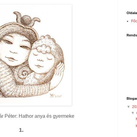
Oldal
Főo
Rends
Bloga
▼
20
▼
ár Péter: Hathor anya és gyermeke
1.