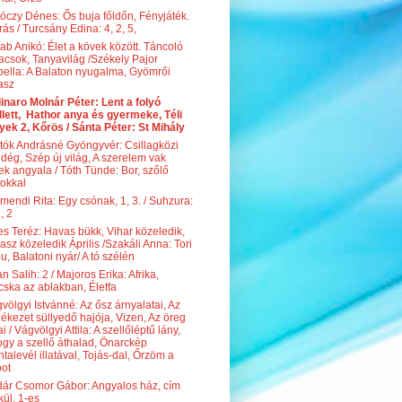
óczy Dénes: Ős buja főldőn, Fényjáték.
rás / Turcsány Edina: 4, 2, 5,
ab Anikó: Élet a kövek között. Táncoló
acsok, Tanyavilág /Székely Pajor
bella: A Balaton nyugalma, Gyömrői
asz
inaro Molnár Péter: Lent a folyó
lett, Hathor anya és gyermeke, Téli
yek 2, Kőrös / Sánta Péter: St Mihály
tók Andrásné Gyöngyvér: Csillagközi
dég, Szép új világ, A szerelem vak
ek angyala / Tóth Tünde: Bor, szőlő
tokkal
mendi Rita: Egy csónak, 1, 3. / Suhzura:
, 2
es Teréz: Havas bükk, Vihar közeledik,
asz közeledik Április /Szakáli Anna: Tori
u, Balatoni nyár/ A tó szélén
an Salih: 2 / Majoros Erika: Afrika,
ska az ablakban, Életfa
völgyi Istvánné: Az ősz árnyalatai, Az
ékezet süllyedő hajója, Vizen, Az öreg
ai / Vágvölgyi Attila: A szellőléptű lány,
gy a szellő áthalad, Önarckép
talevél illatával, Tojás-dal, Őrzöm a
ot
ár Csomor Gábor: Angyalos ház, cím
kül, 1-es