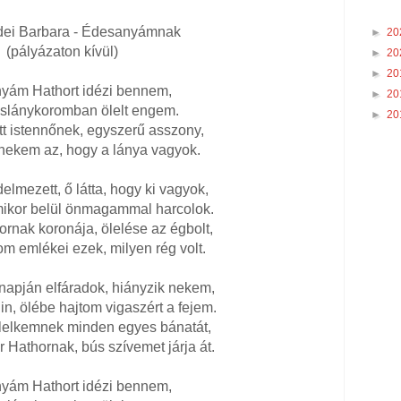
dei Barbara - Édesanyámnak
►
20
(pályázaton kívül)
►
20
►
20
yám Hathort idézi bennem,
►
20
slánykoromban ölelt engem.
►
20
t istennőnek, egyszerű asszony,
ekem az, hogy a lánya vagyok.
delmezett, ő látta, hogy ki vagyok,
mikor belül önmagammal harcolok.
rnak koronája, ölelése az égbolt,
 emlékei ezek, milyen rég volt.
apján elfáradok, hiányzik nekem,
in, ölébe hajtom vigaszért a fejem.
 lelkemnek minden egyes bánatát,
r Hathornak, bús szívemet járja át.
yám Hathort idézi bennem,