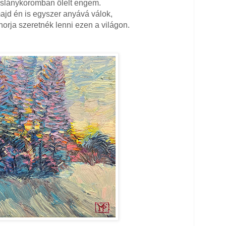
slánykoromban ölelt engem.
jd én is egyszer anyává válok,
rja szeretnék lenni ezen a világon.