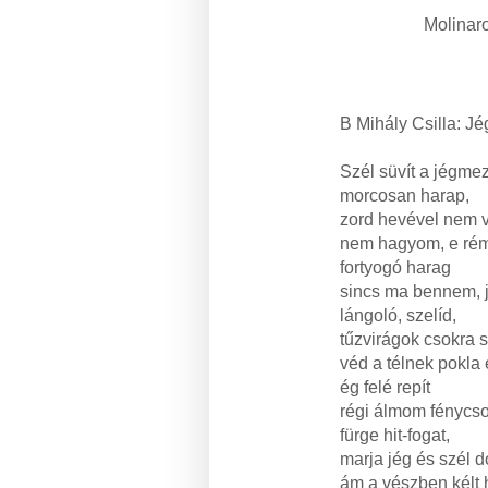
Molinaro
B Mihály Csilla: 
Szél süvít a jégme
morcosan harap,
zord hevével nem 
nem hagyom, e rém
fortyogó harag
sincs ma bennem, j
lángoló, szelíd,
tűzvirágok csokra 
véd a télnek pokla 
ég felé repít
régi álmom fénycs
fürge hit-fogat,
marja jég és szél d
ám a vészben kélt