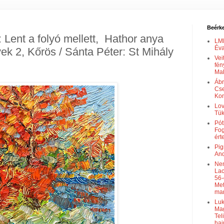
Beérke
 Lent a folyó mellett, Hathor anya
LMM
Éva
ek 2, Kőrös / Sánta Péter: St Mihály
Vei
fén
Mak
Ábr
Cse
Kon
Lov
Tü
Pót
Fog
ért
Pig
And
Nem
Lac
56-
Met
ma
Luk
Mag
Tel
haj