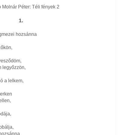
 Molnár Péter: Téli fények 2
1.
Jégmezei hozsánna
zőkön,
vesződöm,
 legyőzzön,
ó a lelkem,
serken
ellen,
odája,
obálja,
 hozsánna