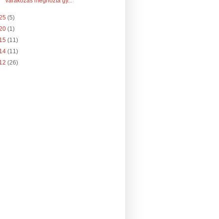
várakozás meghozta gy...
25
(5)
20
(1)
15
(11)
14
(11)
12
(26)