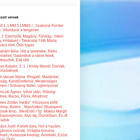
zett versek
:1, LMM:5 LMM3 / , Szabóné Forster
: Vitorlások a tengeren
t J: Esernyők, Magány, Túlvilág , Isteni
y, Hótakaró / Takácsné Tóth Márta:
acs élet, Őszi lugas
ahám Béla: Híd a semmibe, Retro
ndélet, Galambok a város felett,
trasztok, Esti idill
as Katalin: 3. 1. / Király Mandi: Darvak,
kröződések
h-Vecsei Mária: Ringató, Madárdal,
ság, Kendőzetlenül, Mesterséges
elem / Szilvássy Ildikó: Ujjlenyomat
niczki Ágnes: Vihar után, Hídvégi
rea: Búcsú, Főnix, Albatrosz
es Zoltán 'mettor': Főszezon előtt,
rima, Bolero , 'Manhatten' (Budapest
osok tere) , MesErdő / Sz. Mákos Margit:
hamorphosis, Alvó táj, Őszidőben, Én itt
radok
ács Judit: A lélek dala, Hol a hazám,
ányos csónak, Virágba borulva,
ihold / Kotaszek Hedvig: Álomlátó, Ezüst
nal, Őrző