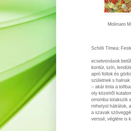
Molinaro Mo
Schilli Tímea: Festé
ecsetvonások betűk
kontúr, szín, lendül
apró foltok és görb
születnek s halna
– akár tinta a tollb
oly közelről kutato
orromba tolakszik a 
mihelyst hátrálok,
a szavak szöveggé
verssé, végtére is